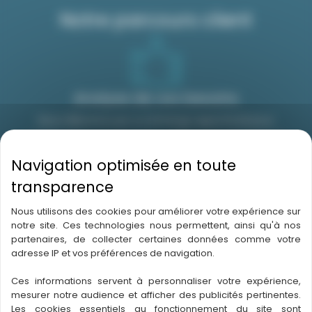
Notre parcours client
Analyse de vos besoins
Nous débutons par un échange approfondi pour
comprendre vos attentes et définir précisément vos
objectifs en matière de communication visuelle. Un
déplacement sur site est possible pour une étude
personnalisée.
Nous utilisons des cookies pour améliorer votre expérience sur
notre site. Ces technologies nous permettent, ainsi qu'à nos
partenaires, de collecter certaines données comme votre
adresse IP et vos préférences de navigation.
Ces informations servent à personnaliser votre expérience,
Conseil et solutions adaptées
mesurer notre audience et afficher des publicités pertinentes.
Les cookies essentiels au fonctionnement du site sont