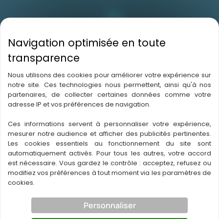
Conception Graphique et Validation
Notre équipe réalise ou adapte vos visuels, puis vous
Nous utilisons des cookies pour améliorer votre expérience sur
soumet une maquette détaillée pour votre validation
notre site. Ces technologies nous permettent, ainsi qu'à nos
avant toute production.
partenaires, de collecter certaines données comme votre
adresse IP et vos préférences de navigation.
Ces informations servent à personnaliser votre expérience,
mesurer notre audience et afficher des publicités pertinentes.
Les cookies essentiels au fonctionnement du site sont
automatiquement activés. Pour tous les autres, votre accord
Choix des Matériaux et Techniques
est nécessaire. Vous gardez le contrôle : acceptez, refusez ou
modifiez vos préférences à tout moment via les paramètres de
Nous vous guidons dans la sélection des supports
cookies.
d’impression et des techniques (broderie, sérigraphie,
Personnaliser
numérique) optimales pour votre projet.